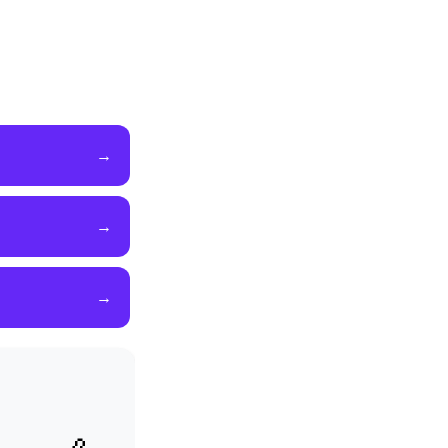
→
→
→